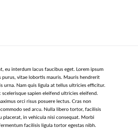
rat, eu interdum lacus faucibus eget. Lorem ipsum
is purus, vitae lobortis mauris. Mauris hendrerit
urna. Nam quis ligula at tellus ultricies efficitur.
celerisque sapien eleifend ultricies eleifend.
a maximus orci risus posuere lectus. Cras non
 commodo sed arcu. Nulla libero tortor, facilisis
u placerat, in vehicula nisi consequat. Morbi
ermentum facilisis ligula tortor egestas nibh.