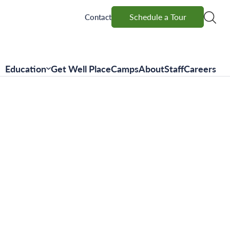
Schedule a Tour
Schedule a Tour
Contact
Education
Get Well Place
Camps
About
Staff
Careers