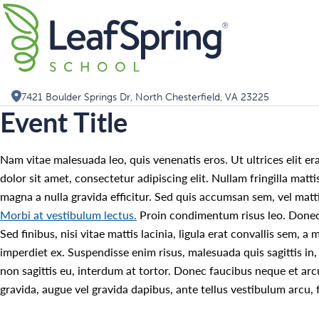
Skip
Search for:
to
content
7421 Boulder Springs Dr, North Chesterfield, VA 23225
Event Title
Nam vitae malesuada leo, quis venenatis eros. Ut ultrices elit e
dolor sit amet, consectetur adipiscing elit. Nullam fringilla matt
magna a nulla gravida efficitur. Sed quis accumsan sem, vel mattis 
Morbi at vestibulum lectus.
Proin condimentum risus leo. Donec s
Sed finibus, nisi vitae mattis lacinia, ligula erat convallis sem, 
imperdiet ex. Suspendisse enim risus, malesuada quis sagittis in,
non sagittis eu, interdum at tortor. Donec faucibus neque et arc
gravida, augue vel gravida dapibus, ante tellus vestibulum arcu, f